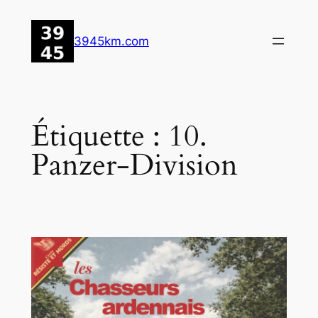
Aller
au
3945km.com
contenu
Étiquette :
10.
Panzer-Division