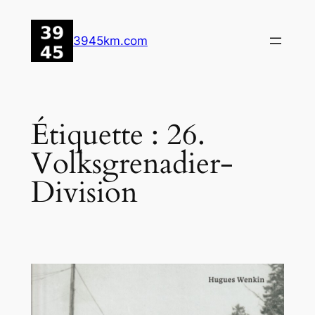
Aller
au
3945km.com
contenu
Étiquette :
26.
Volksgrenadier-
Division