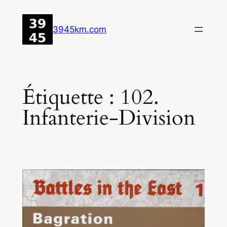
Aller
au
3945km.com
contenu
Étiquette :
102.
Infanterie-Division