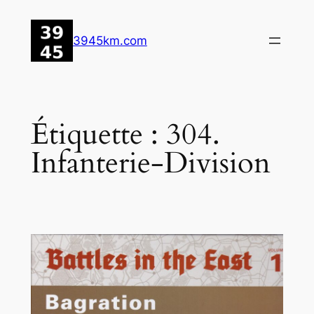
Aller
au
3945km.com
contenu
Étiquette :
304.
Infanterie-Division