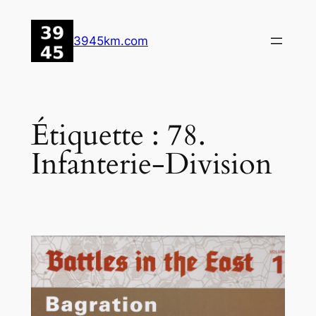
Aller
au
3945km.com
contenu
Étiquette :
78.
Infanterie-Division