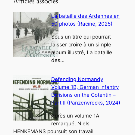
Articles associés
La bataille des Ardennes en
50 photos (Racine, 2025)
Sous un titre qui pourrait
laisser croire à un simple
album illustré, La bataille
des…
Defending Normandy
Volume 1B, German Infantry
Divisions on the Cotentin –
Part II (Panzerwrecks, 2024)
Après un volume 1A
remarqué, Niels
HENKEMANS poursuit son travail