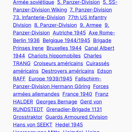
Armée soviétique
5. Panzer-Division
5. SS-
Panzer-Division Wiking
7. Panzer-Division
73. Infanterie-Division
77th US Infantry
Division
8. Panzer-Division
9. Armee
9.
Panzer-Division
Autriche 1945
Axe Rome-
Berlin 1936
Belgique 1944/1945
Brigade
Prinses Irene
Bruxelles 1944
Canal Albert
1944
Chariots hippomobiles
Charles
TRANG
Croiseurs américains
Cuirassés
américains
Destroyers américains
Edson
RAFF
Europe 1939/1945
Fallschirm-
Panzer-Division Hermann Göring
Forces
armées allemandes
France 1940
Franz
HALDER
Georges Bernage
Gerd von
RUNDSTEDT
Grenadier-Brigade 1131
Grosstraktor
Guards Armoured Division
Hans von SEEKT
Hedel 1945