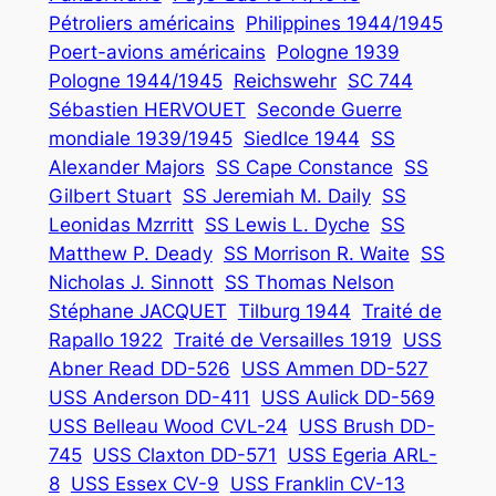
Pétroliers américains
Philippines 1944/1945
Poert-avions américains
Pologne 1939
Pologne 1944/1945
Reichswehr
SC 744
Sébastien HERVOUET
Seconde Guerre
mondiale 1939/1945
Siedlce 1944
SS
Alexander Majors
SS Cape Constance
SS
Gilbert Stuart
SS Jeremiah M. Daily
SS
Leonidas Mzrritt
SS Lewis L. Dyche
SS
Matthew P. Deady
SS Morrison R. Waite
SS
Nicholas J. Sinnott
SS Thomas Nelson
Stéphane JACQUET
Tilburg 1944
Traité de
Rapallo 1922
Traité de Versailles 1919
USS
Abner Read DD-526
USS Ammen DD-527
USS Anderson DD-411
USS Aulick DD-569
USS Belleau Wood CVL-24
USS Brush DD-
745
USS Claxton DD-571
USS Egeria ARL-
8
USS Essex CV-9
USS Franklin CV-13