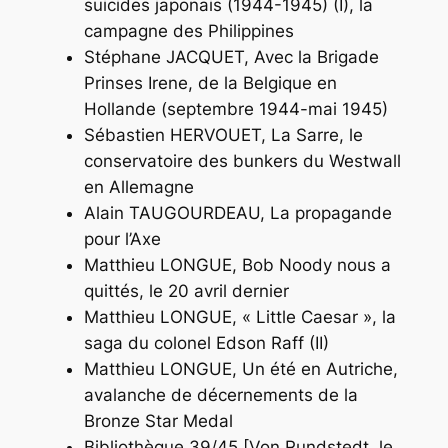
suicides japonais (1944-1945) (I), la
campagne des Philippines
Stéphane JACQUET,
Avec la Brigade
Prinses Irene, de la Belgique en
Hollande (septembre 1944-mai 1945)
Sébastien HERVOUET,
La Sarre, le
conservatoire des bunkers du Westwall
en Allemagne
Alain TAUGOURDEAU,
La propagande
pour l’Axe
Matthieu LONGUE,
Bob Noody nous a
quittés, le 20 avril dernier
Matthieu LONGUE,
« Little Caesar », la
saga du colonel Edson Raff (II)
Matthieu LONGUE,
Un été en Autriche,
avalanche de décernements de la
Bronze Star Medal
Bibliothèque 39/45 [
Von Rundstedt, le