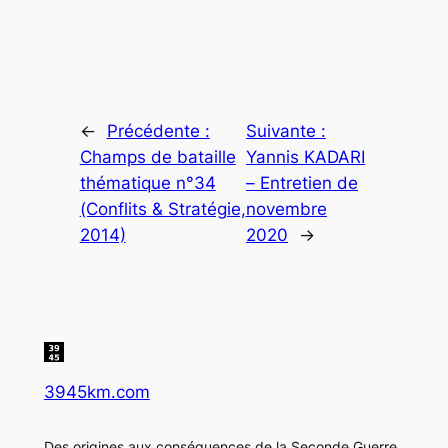
←
Précédente :
Suivante :
Champs de bataille
Yannis KADARI
thématique n°34
– Entretien de
(Conflits & Stratégie,
novembre
2014)
2020
→
3945km.com
Des origines aux conséquences de la Seconde Guerre