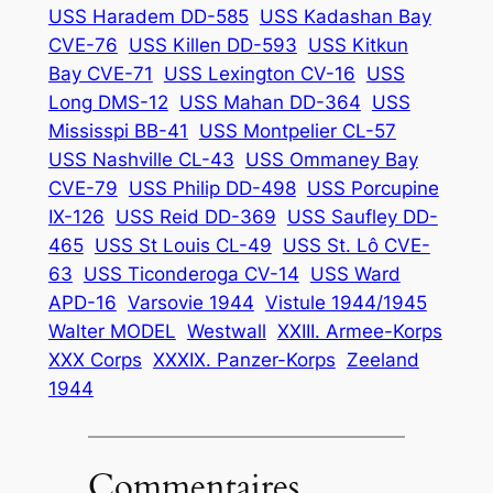
USS Haradem DD-585
USS Kadashan Bay
CVE-76
USS Killen DD-593
USS Kitkun
Bay CVE-71
USS Lexington CV-16
USS
Long DMS-12
USS Mahan DD-364
USS
Mississpi BB-41
USS Montpelier CL-57
USS Nashville CL-43
USS Ommaney Bay
CVE-79
USS Philip DD-498
USS Porcupine
IX-126
USS Reid DD-369
USS Saufley DD-
465
USS St Louis CL-49
USS St. Lô CVE-
63
USS Ticonderoga CV-14
USS Ward
APD-16
Varsovie 1944
Vistule 1944/1945
Walter MODEL
Westwall
XXIII. Armee-Korps
XXX Corps
XXXIX. Panzer-Korps
Zeeland
1944
Commentaires