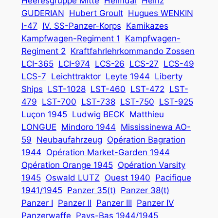
Heeresgruppe Mitte
Heimdal
Heinz
GUDERIAN
Hubert Groult
Hugues WENKIN
I-47
IV. SS-Panzer-Korps
Kamikazes
Kampfwagen-Regiment 1
Kampfwagen-
Regiment 2
Kraftfahrlehrkommando Zossen
LCI-365
LCI-974
LCS-26
LCS-27
LCS-49
LCS-7
Leichttraktor
Leyte 1944
Liberty
Ships
LST-1028
LST-460
LST-472
LST-
479
LST-700
LST-738
LST-750
LST-925
Luçon 1945
Ludwig BECK
Matthieu
LONGUE
Mindoro 1944
Mississinewa AO-
59
Neubaufahrzeug
Opération Bagration
1944
Opération Market-Garden 1944
Opération Orange 1945
Opération Varsity
1945
Oswald LUTZ
Ouest 1940
Pacifique
1941/1945
Panzer 35(t)
Panzer 38(t)
Panzer I
Panzer II
Panzer III
Panzer IV
Panzerwaffe
Pays-Bas 1944/1945