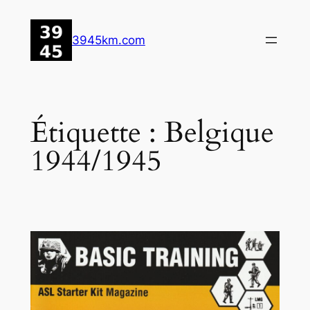
Aller
au
3945km.com
contenu
Étiquette :
Belgique
1944/1945