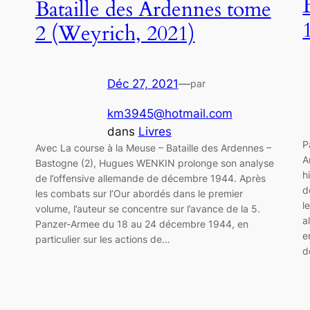
Bataille des Ardennes tome
2 (Weyrich, 2021)
Déc 27, 2021
—
par
km3945@hotmail.com
dans
Livres
P
Avec La course à la Meuse – Bataille des Ardennes –
A
Bastogne (2), Hugues WENKIN prolonge son analyse
«
h
de l’offensive allemande de décembre 1944. Après
d
les combats sur l’Our abordés dans le premier
l
volume, l’auteur se concentre sur l’avance de la 5.
a
Panzer-Armee du 18 au 24 décembre 1944, en
e
particulier sur les actions de…
d