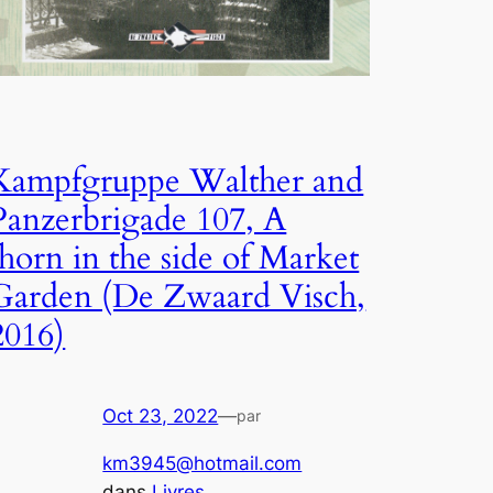
Kampfgruppe Walther and
Panzerbrigade 107, A
thorn in the side of Market
Garden (De Zwaard Visch,
2016)
Oct 23, 2022
—
par
km3945@hotmail.com
dans
Livres