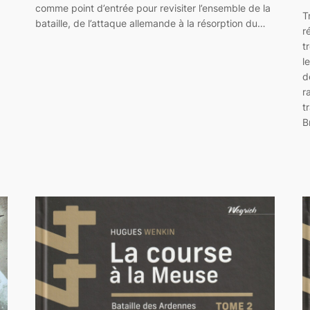
comme point d’entrée pour revisiter l’ensemble de la
T
bataille, de l’attaque allemande à la résorption du…
r
t
l
d
r
t
B