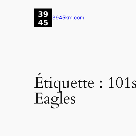
Aller
au
3945km.com
contenu
Étiquette :
101
Eagles