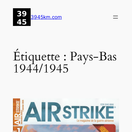
Aller
au
3945km.com
contenu
Étiquette :
Pays-Bas
1944/1945