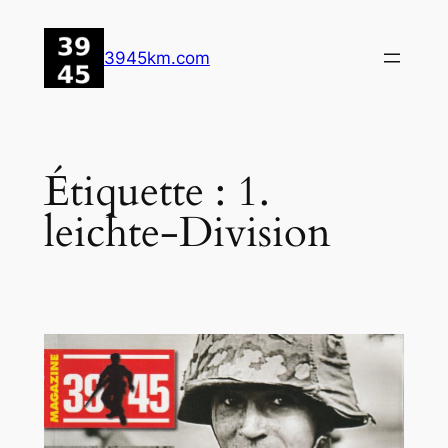
Aller
au
3945km.com
contenu
Étiquette :
1.
leichte-Division