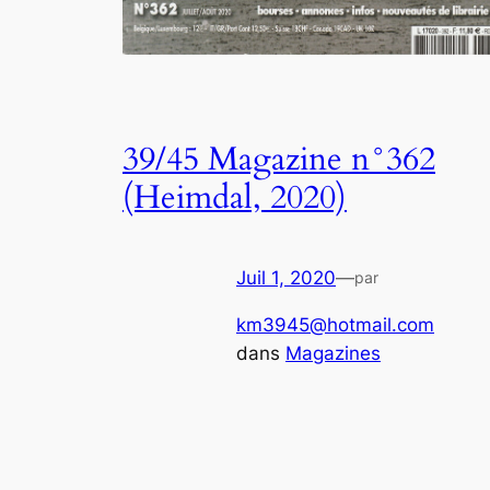
39/45 Magazine n°362
(Heimdal, 2020)
Juil 1, 2020
—
par
km3945@hotmail.com
dans
Magazines