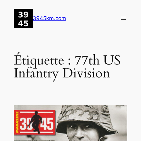
Aller
au
3945km.com
contenu
Étiquette :
77th US
Infantry Division