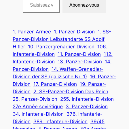
Abonnez-vous
1. Panzer-Armee
1. Panzer-Division
1. SS-
Panzer-Division Leibstandarte SS Adolf
Hitler
10. Panzergrenadier-Division
106.
Infanterie-Division
11. Panzer-Division
112.
Infanterie-Division
13. Panzer-Division
14.
Panzer-Division
14. Waffen-Grenadier-
Division der SS (galizische Nr. 1)
16. Panzer-
Division
17. Panzer-Division
19. Panzer-
Division
2. SS-Panzer-Division Das Reich
25. Panzer-Division
255. Infanterie-Division
27e Armée soviétique
3. Panzer-Division
34. Infanterie-Division
376. Infanterie-
Division
389. Infanterie-Division
39/45