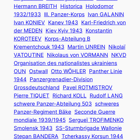
Hermann BREITH
Historica
Holodomor
1932/1933
III. Panzer-Korps
Ivan GALANIN
Ivan KONIEV
Kanev 1943
Karl-Friedrich von
der MEDEN
Kiev Kyiv 1943
Konstantin
KOROTEEV
Korps-Abteilung B
Krementchouk 1943
Martin UNREIN
Nikolaï
VATOUTINE
Nikolaus von VORMANN
NKVD
Organisation des nationalistes ukrainiens
OUN
Ostwall
Otto WÖHLER
Panther Linie
1944
Panzergrenadier-Division
Grossdeutschland
Pavel ROTMISTROV
Pierre TIQUET
Richard KOLL
Rudolf LANG
schwere Panzer-Abteilung 503
schweres
Panzer-Regiment Bäke
Seconde Guerre
mondiale 1939/1945
Sergueï TROFIMENKO
Smolensk 1943
SS-Sturmbrigade Wallonie
Stepan BANDERA
Tcherkassy Korsun 1944