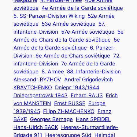
Magazine
4. Panzer-Armee
40e Armée
soviétique
4e Armée de la Garde soviétique
5. SS-Panzer-Division Wiking
52e Armée
soviétique
53e Armée soviétique
57.
Infanterie-Division
57e Armée soviétique
5e
Armée de Chars de la Garde soviétique
5e
Armée de la Garde soviétique
6. Panzer-
Division
6e Armée de Chars soviétique
72.
Infanterie-Division
7e Armée de la Garde
soviétique
8. Armee
88. Infanterie-Division
Aleksandr RYZHOV
Andreï Grigorievitch
KRAVTCHENKO
Dniepr 1943/1944
Dniepropetrovsk 1943
Erhard RAUS
Erich
von MANSTEIN
Ernst BUSSE
Europe
1939/1945
Filipp ZHMACHENKO
Franz
BÄKE
Georges Bernage
Hans SPEIDEL
Hans-Ulrich BACK
Heeres-Sturmartillerie-
Brigade 911
Heeresgruppe Süd
Heimdal