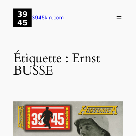
Aller
au
3945km.com
contenu
Étiquette :
Ernst
BUSSE