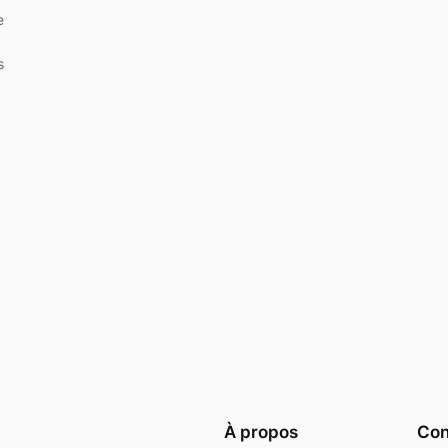
e
s
À propos
Conf