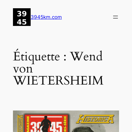
Aller
au
3945km.com
contenu
Étiquette :
Wend
von
WIETERSHEIM