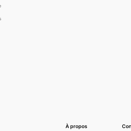
e
s
À propos
Conf