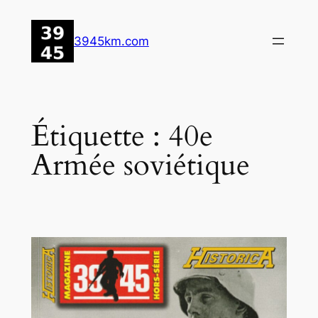
Aller
au
3945km.com
contenu
Étiquette :
40e
Armée soviétique