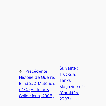
Suivante :
←
Précédente :
Trucks &
Histoire de Guerre,
Tanks
Blindés & Matériels
Magazine n°2
n°74 (Histoire &
(Caraktère,
Collections, 2006)
2007)
→