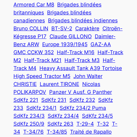
Armored Car M8
Brigades blindées
britanniques
Brigades blindées
canadiennes
Brigades blindées indiennes
Bruno COLLIN
BT-SV-2
Caraktère
Citroën-
Kégresse P17
Claude GILLONO
Daimler-
Benz ARW
Europe 1939/1945
GAZ-AA
GMC CCKW 352
Half-Track M16
Half-Track
M2
Half-Track M21
Half-Track M3
Half-
Track M4
Heavy Assault Tank A39 Tortoise
High Speed Tractor M5
John Walter
CHRISTIE
Laurent TIRONE
Nicolas
POLIKARPOV
Panzer V Ausf. G Panther
SdKfz 221
SdKfz 231
SdKfz 232
SdKfz
233
SdKfz 234/1
SdKfz 234/2 Puma
SdKfz 234/3
SdKfz 234/4
SdKfz 234/5
SdKfz 250/9
SdKfz 263
T-29-4
T-32
T-
34
T-34/76
T-34/85
Traité de Rapallo