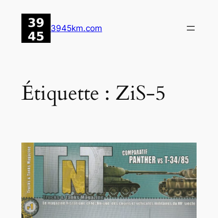
Aller
au
3945km.com
contenu
Étiquette :
ZiS-5