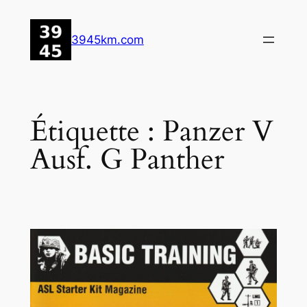
Aller
au
3945km.com
contenu
Étiquette :
Panzer V
Ausf. G Panther