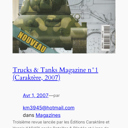
Trucks & Tanks Magazine n°1
(Caraktère, 2007)
Avr 1, 2007
—
par
km3945@hotmail.com
dans
Magazines
Troisième revue lancée par les Éditions Caraktère et