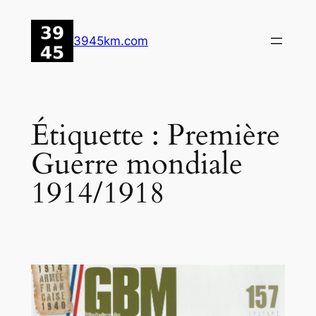
Aller
au
3945km.com
contenu
Étiquette :
Première
Guerre mondiale
1914/1918