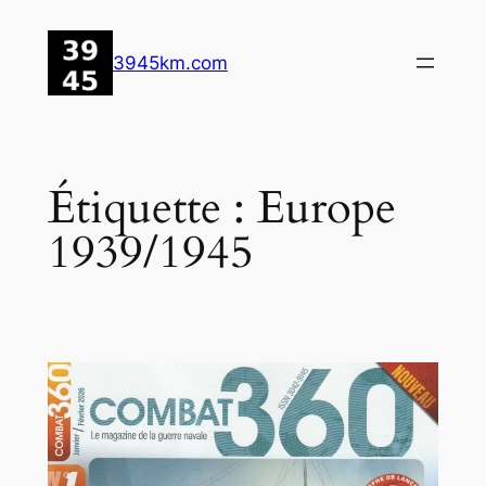
Aller
au
3945km.com
contenu
Étiquette :
Europe
1939/1945