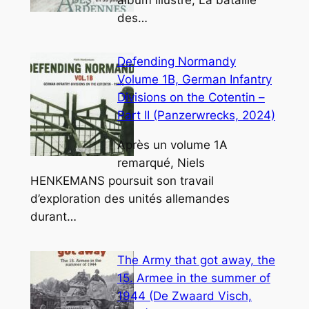
album illustré, La bataille
des…
Defending Normandy
Volume 1B, German Infantry
Divisions on the Cotentin –
Part II (Panzerwrecks, 2024)
Après un volume 1A
remarqué, Niels
HENKEMANS poursuit son travail
d’exploration des unités allemandes
durant…
The Army that got away, the
15. Armee in the summer of
1944 (De Zwaard Visch,