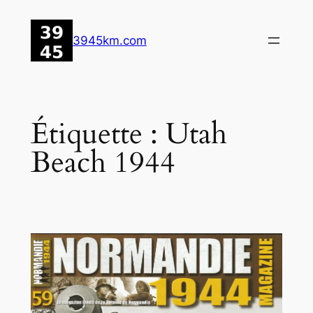
Aller
au
3945km.com
contenu
Étiquette :
Utah
Beach 1944