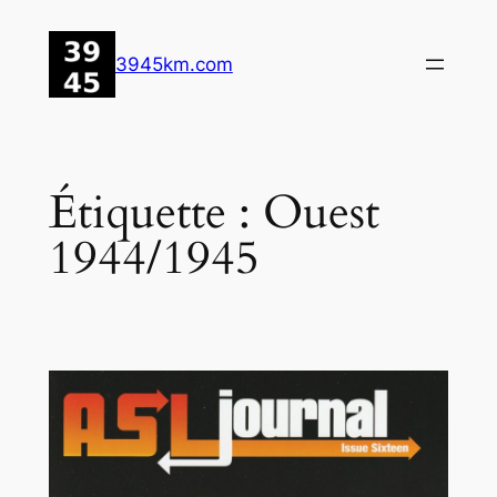
Aller
au
3945km.com
contenu
Étiquette :
Ouest
1944/1945