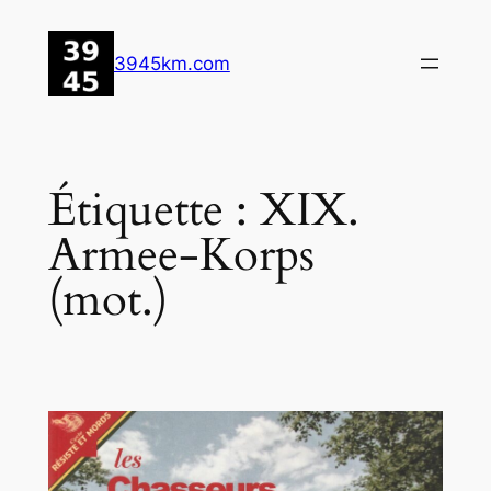
Aller
au
3945km.com
contenu
Étiquette :
XIX.
Armee-Korps
(mot.)