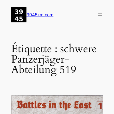
Aller
au
3945km.com
contenu
Étiquette :
schwere
Panzerjäger-
Abteilung 519