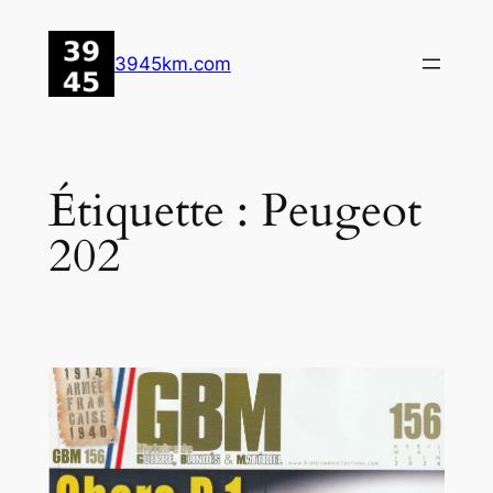
Aller
au
3945km.com
contenu
Étiquette :
Peugeot
202