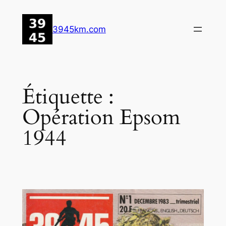
Aller
au
3945km.com
contenu
Étiquette :
Opération Epsom
1944