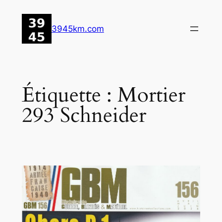
Aller
au
3945km.com
contenu
Étiquette :
Mortier
293 Schneider