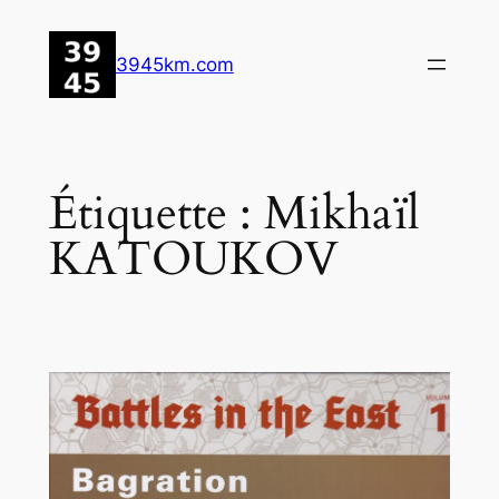
Aller
au
3945km.com
contenu
Étiquette :
Mikhaïl
KATOUKOV