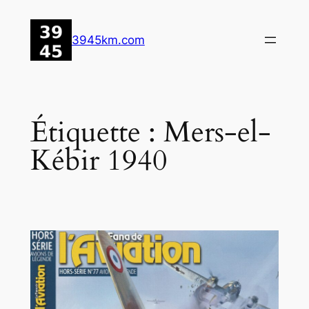
Aller
au
3945km.com
contenu
Étiquette :
Mers-el-
Kébir 1940