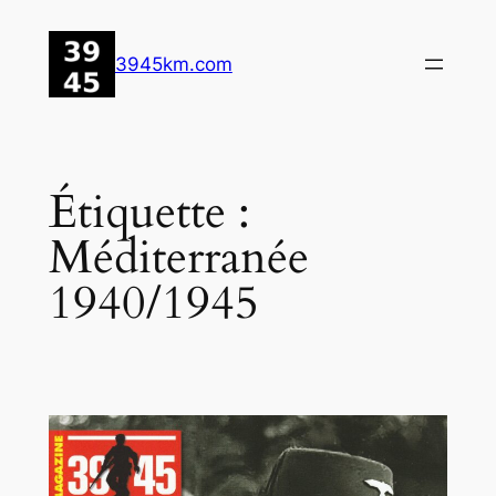
Aller
au
3945km.com
contenu
Étiquette :
Méditerranée
1940/1945