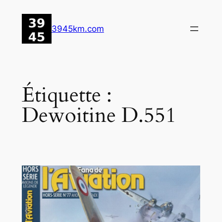
Aller
au
3945km.com
contenu
Étiquette :
Dewoitine D.551