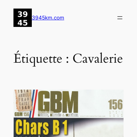
Aller
au
3945km.com
contenu
Étiquette :
Cavalerie