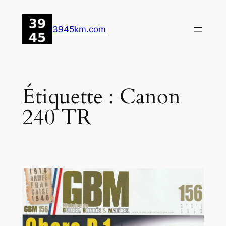
Aller
au
3945km.com
contenu
Étiquette :
Canon
240 TR