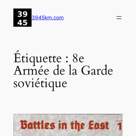
Aller
au
3945km.com
contenu
Étiquette :
8e
Armée de la Garde
soviétique