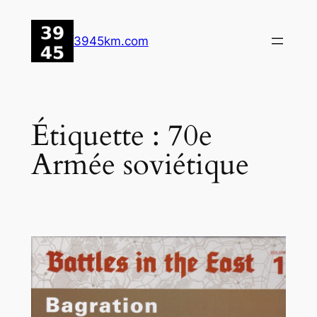
Aller
au
3945km.com
contenu
Étiquette :
70e
Armée soviétique