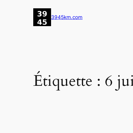
Aller
au
3945km.com
contenu
Étiquette :
6 ju