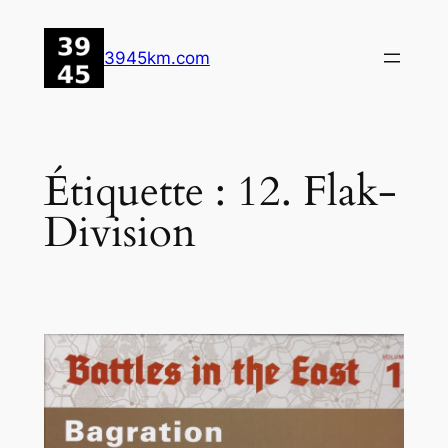
Aller
au
3945km.com
contenu
Étiquette :
12. Flak-
Division