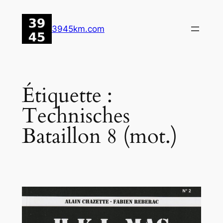
Aller
au
3945km.com
contenu
Étiquette :
Technisches
Bataillon 8 (mot.)