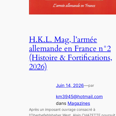
H.K.L. Mag, l’armée
allemande en France n°2
(Histoire & Fortifications,
2026)
Juin 14, 2026
—
par
km3945@hotmail.com
dans
Magazines
Après un imposant ouvrage consacré à
l’Oberbefehlshaber West, Alain CHAZETTE poursuit