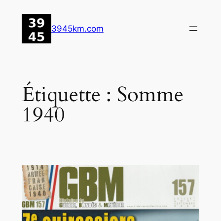
Aller
au
3945km.com
contenu
Étiquette :
Somme
1940