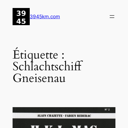
Aller
au
3945km.com
contenu
Étiquette :
Schlachtschiff
Gneisenau