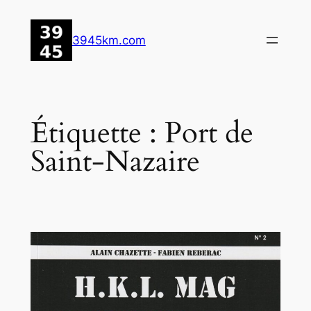
Aller
au
3945km.com
contenu
Étiquette :
Port de
Saint-Nazaire