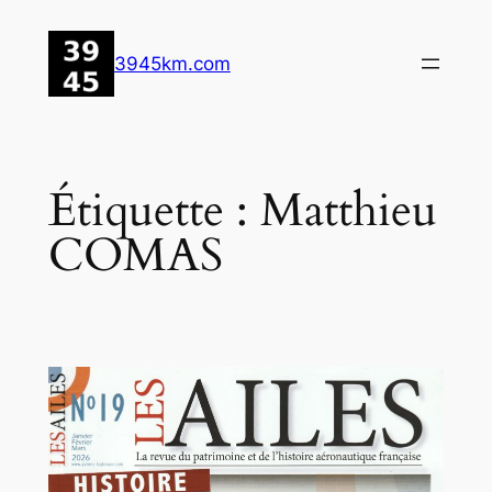
Aller
au
3945km.com
contenu
Étiquette :
Matthieu
COMAS