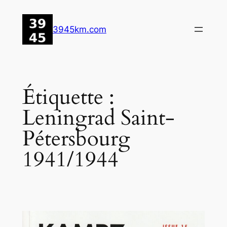
Aller
au
3945km.com
contenu
Étiquette :
Leningrad Saint-
Pétersbourg
1941/1944