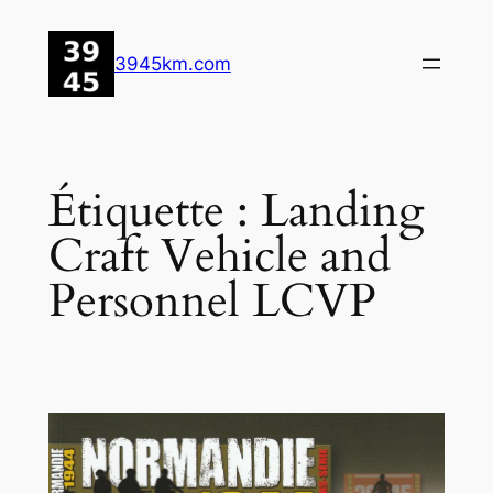
Aller
au
3945km.com
contenu
Étiquette :
Landing
Craft Vehicle and
Personnel LCVP