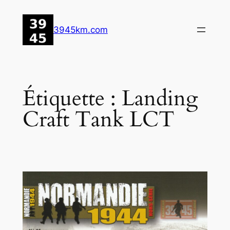
Aller
au
3945km.com
contenu
Étiquette :
Landing
Craft Tank LCT